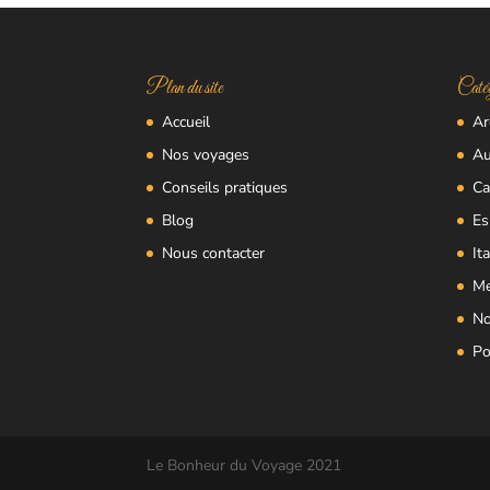
Plan du site
Catég
Accueil
Ar
Nos voyages
Au
Conseils pratiques
Ca
Blog
Es
Nous contacter
Ita
Me
No
Po
Le Bonheur du Voyage 2021