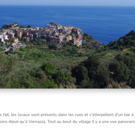
 fait, les locaux sont présents dans les rues et s’interpellent d’un bar à
oins élevé qu’à Vernazza. Tout au bout du village il y a une vue panorami