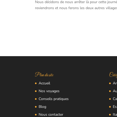
Nous décidons de nous arrêter là pour cette journ
reviendrons et nous ferons les deux autres village
Plan du site
Catég
Accueil
Ar
Nos voyages
Au
Conseils pratiques
Ca
Blog
Es
Nous contacter
Ita