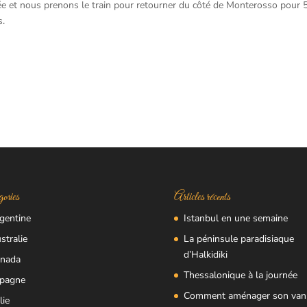
ée et nous prenons le train pour retourner du côté de Monterosso pour 
s.
ories
Articles récents
gentine
Istanbul en une semaine
stralie
La péninsule paradisiaque
d’Halkidiki
nada
Thessalonique à la journée
pagne
Comment aménager son van
lie